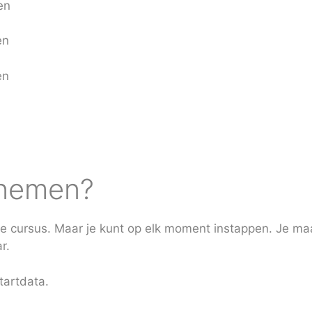
en
en
en
lnemen?
e cursus. Maar je kunt op elk moment instappen. Je maak
r.
tartdata.