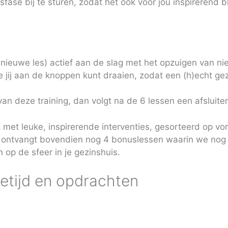
fase bij te sturen, zodat het ook voor jou inspirerend bl
nieuwe les) actief aan de slag met het opzuigen van nie
e jij aan de knoppen kunt draaien, zodat een (h)echt ge
van deze training, dan volgt na de 6 lessen een afsluite
 met leuke, inspirerende interventies, gesorteerd op vo
 je ontvangt bovendien nog 4 bonuslessen waarin we no
 op de sfeer in je gezinshuis.
dietijd en opdrachten