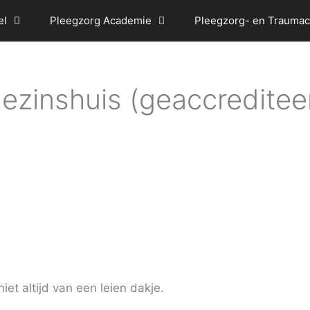
el
Pleegzorg Academie
Pleegzorg- en Traumac
ezinshuis (geaccreditee
et altijd van een leien dakje.