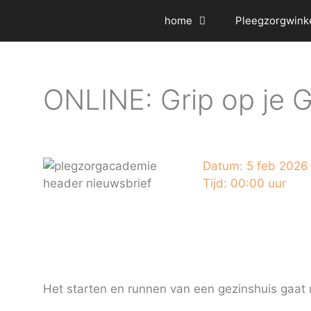
Ga
home
Pleegzorgwink
naar
de
inhoud
ONLINE: Grip op je G
Datum:
5 feb 2026
Tijd:
00:00 uur
Het starten en runnen van een gezinshuis gaat ni