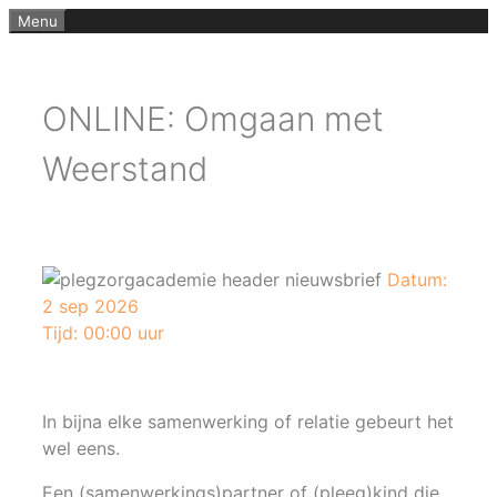
Ga
Menu
naar
de
inhoud
ONLINE: Omgaan met
Weerstand
Datum:
2 sep 2026
Tijd:
00:00 uur
In bijna elke samenwerking of relatie gebeurt het
wel eens.
Een (samenwerkings)partner of (pleeg)kind die