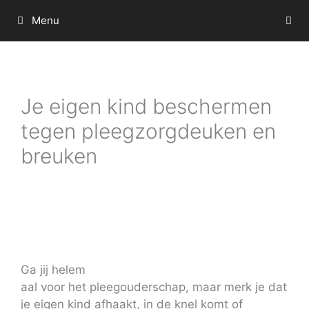
Ga
Menu
naar
de
inhoud
Je eigen kind beschermen
tegen pleegzorgdeuken en
breuken
Ga jij helem
aal voor het pleegouderschap, maar merk je dat
je eigen kind afhaakt, in de knel komt of