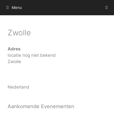
Ga
Menu
naar
de
inhoud
Zwolle
Adres
locatie nog niet bekend
Zwolle
Nederland
Aankomende Evenementen