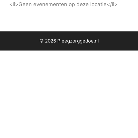
<li>Geen evenementen op deze locatie</li>
© 2026 Pleegzorggedoe.nl