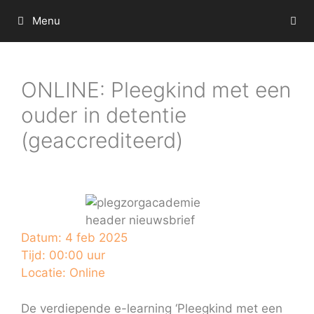
Ga
Menu
naar
de
inhoud
ONLINE: Pleegkind met een
ouder in detentie
(geaccrediteerd)
Datum:
4 feb 2025
Tijd:
00:00 uur
Locatie:
Online
De verdiepende e-learning ‘Pleegkind met een