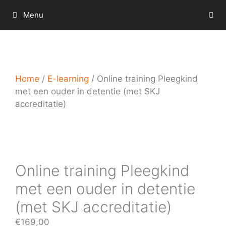
Ga
Menu
naar
de
inhoud
Home
/
E-learning
/ Online training Pleegkind
met een ouder in detentie (met SKJ
accreditatie)
Online training Pleegkind
met een ouder in detentie
(met SKJ accreditatie)
€
169,00