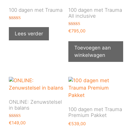
100 dagen met Trauma
100 dagen met Trauma
All inclusive
Gewaardeer
d
Gewaardeer
€
795,00
5.00
Lees verder
d
uit 5
5.00
uit 5
Toevoegen aan
winkelwagen
ONLINE: Zenuwstelsel
in balans
100 dagen met Trauma
Premium Pakket
Gewaardeer
€
149,00
€
539,00
d
5.00