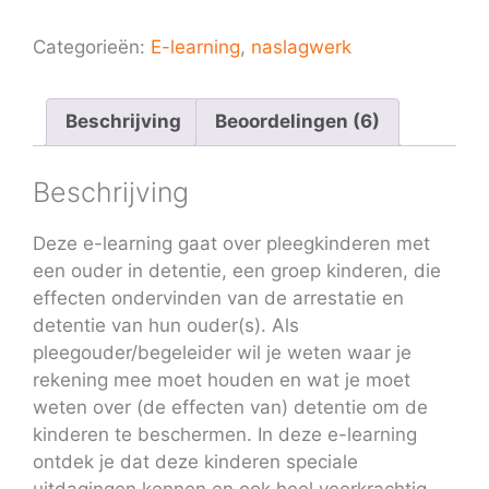
Pleegkind
met
Categorieën:
E-learning
,
naslagwerk
een
ouder
in
Beschrijving
Beoordelingen (6)
detentie
(met
Beschrijving
SKJ
accreditatie)
Deze e-learning gaat over pleegkinderen met
aantal
een ouder in detentie, een groep kinderen, die
effecten ondervinden van de arrestatie en
detentie van hun ouder(s). Als
pleegouder/begeleider wil je weten waar je
rekening mee moet houden en wat je moet
weten over (de effecten van) detentie om de
kinderen te beschermen. In deze e-learning
ontdek je dat deze kinderen speciale