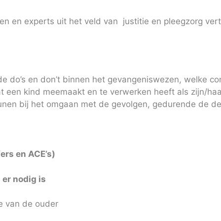
ren en experts uit het veld van justitie en pleegzorg ve
er de do’s en don’t binnen het gevangeniswezen, welke co
t een kind meemaakt en te verwerken heeft als zijn/haar
eunen bij het omgaan met de gevolgen, gedurende de d
fers en ACE’s)
 er nodig is
ie van de ouder