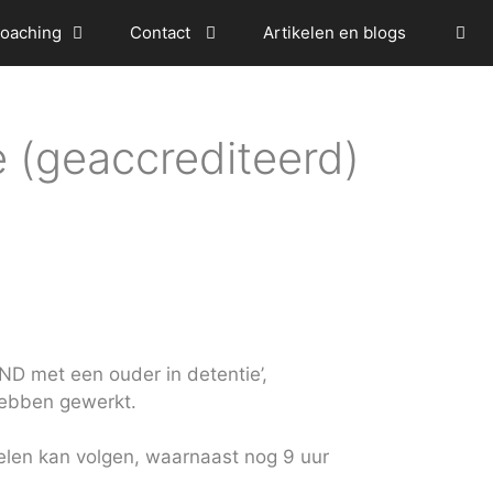
oaching
Contact
Artikelen en blogs
 (geaccrediteerd)
IND met een ouder in detentie’,
 hebben gewerkt.
delen kan volgen, waarnaast nog 9 uur