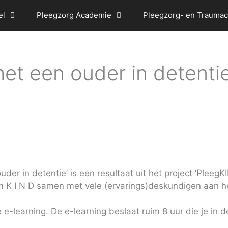
el
Pleegzorg Academie
Pleegzorg- en Traumac
et een ouder in detentie
er in detentie’ is een resultaat uit het project ‘PleegK
um K I N D samen met vele (ervarings)deskundigen aan
 e-learning. De e-learning beslaat ruim 8 uur die je in 