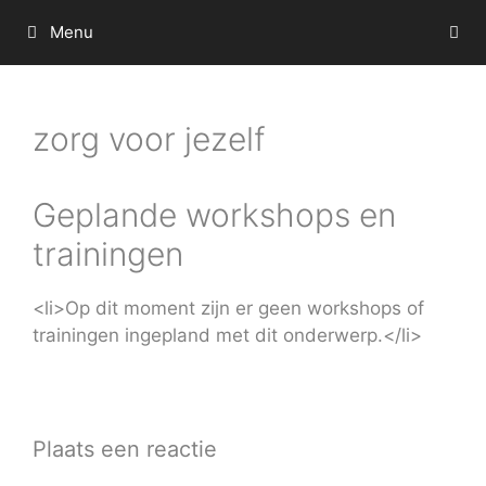
Ga
Menu
naar
de
inhoud
zorg voor jezelf
Geplande workshops en
trainingen
<li>Op dit moment zijn er geen workshops of
trainingen ingepland met dit onderwerp.</li>
Plaats een reactie