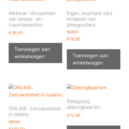
Webinar: Verzachten
Eigen (wijsheid van)
van stress- en
kinderen van
traumareacties
pleegouders
€
39,95
Gewaardeer
€
18,95
d
5.00
Toevoegen aan
uit 5
Toevoegen aan
winkelwagen
winkelwagen
Pleegzorg
dialoogkaarten
ONLINE: Zenuwstelsel
in balans
€
12,95
Gewaardeer
€
149,00