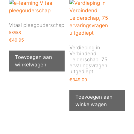
Vitaal pleegouderschap
Gewaardeer
€
49,95
d
Verdieping in
5.00
uit 5
Verbindend
Toevoegen aan
Leiderschap, 75
winkelwagen
ervaringsvragen
uitgediept
€
349,00
Toevoegen aan
winkelwagen