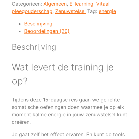
in
Categorieën:
Algemeen
,
E-learning
,
Vitaal
balans
pleegouderschap
,
Zenuwstelsel
Tag:
energie
aantal
Beschrijving
Beoordelingen (20)
Beschrijving
Wat levert de training je
op?
Tijdens deze 15-daagse reis gaan we gerichte
somatische oefeningen doen waarmee je op elk
moment kalme energie in jouw zenuwstelsel kunt
creëren.
Je gaat zelf het effect ervaren. En kunt de tools