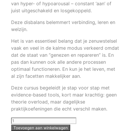
van hyper- of hypoarousal – constant ‘aan’ of
juist uitgeschakeld en losgekoppeld.
Deze disbalans belemmert verbinding, leren en
welzijn.
Het is van essentieel belang dat je zenuwstelsel
vaak en veel in de kalme modus verkeerd omdat
dat de staat van “genezen en repareren” is. En
pas dan kunnen ook alle andere processen
optimaal functioneren. En kun je het leven, met
al zijn facetten makkelijker aan.
Deze cursus begeleidt je stap voor stap met
evidence-based tools, kort maar krachtig: geen
theorie overload, maar dagelijkse
praktijkoefeningen die echt verschil maken.
ONLINE:
Zenuwstelsel
Toevoegen aan winkelwagen