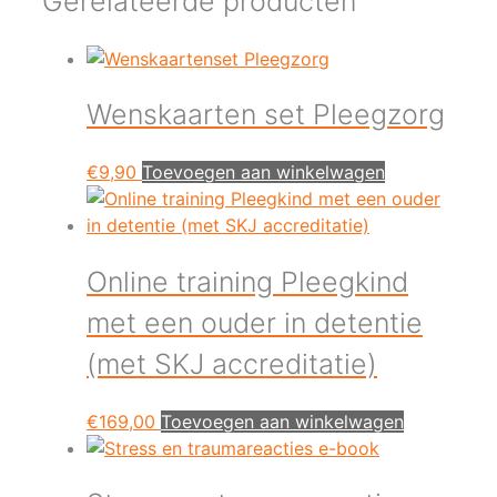
Gerelateerde producten
Wenskaarten set Pleegzorg
€
9,90
Toevoegen aan winkelwagen
Online training Pleegkind
met een ouder in detentie
(met SKJ accreditatie)
€
169,00
Toevoegen aan winkelwagen