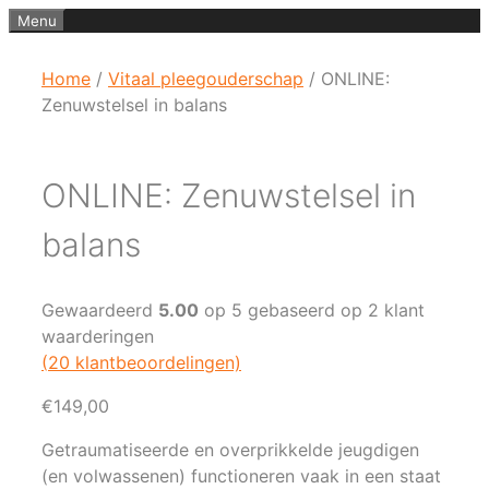
Ga
Menu
naar
de
Home
/
Vitaal pleegouderschap
/ ONLINE:
inhoud
Zenuwstelsel in balans
ONLINE: Zenuwstelsel in
balans
Gewaardeerd
5.00
op 5 gebaseerd op
2
klant
waarderingen
(
20
klantbeoordelingen)
€
149,00
Getraumatiseerde en overprikkelde jeugdigen
(en volwassenen) functioneren vaak in een staat