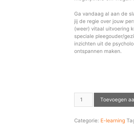
Ga vandaag al aan de s
jij de regie over jouw p
(weer) vitaal uitvoering
speciale pleegouder/gezi
inzichten uit de psycholo
ontspannen maken.
Vitaal
Toevoegen aa
pleegouderschap
aantal
Categorie:
E-learning
Ta