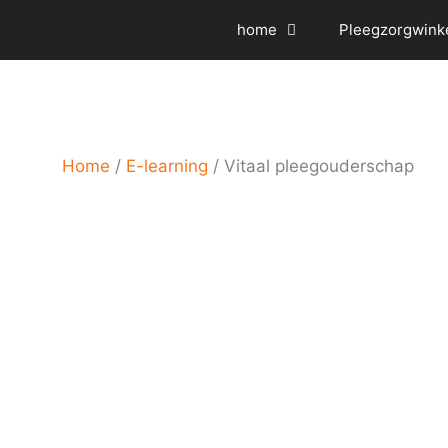
Ga
home
Pleegzorgwink
naar
de
inhoud
Home
/
E-learning
/ Vitaal pleegouderschap