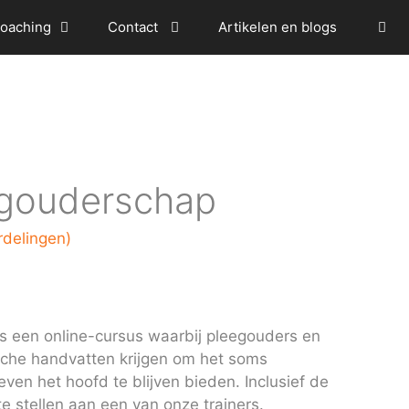
oaching
Contact
Artikelen en blogs
egouderschap
delingen)
is een online-cursus waarbij pleegouders en
sche handvatten krijgen om het soms
ven het hoofd te blijven bieden. Inclusief de
e stellen aan een van onze trainers.