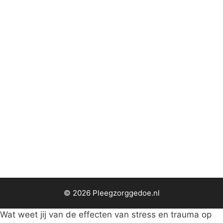
Eigen kinderen van pleegouders:
Onzichtbare zorgers
Help, mijn pleegkind is
aangereden
Quality Time met je (pleeg)kids.
Effect blijkt zwaar overschat.
© 2026 Pleegzorggedoe.nl
Wat weet jij van de effecten van stress en trauma op